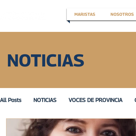
MARISTAS
NOSOTROS
NOTICIAS
All Posts
NOTICIAS
VOCES DE PROVINCIA
EN LA VOZ DE
VOZ ACTIVA
III
VOZ DE 