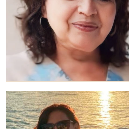
VOZ EXPERTA
AÑO JUBILAR MARISTA
IV
VOCES GLOBALES
noticias