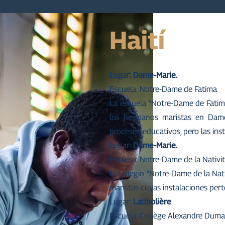
Haití
Lugar:
Dame-Marie.
Escuela: Notre-Dame de Fatima
La escuela “Notre-Dame de Fatima
los hermanos maristas en Dame-
procesos educativos, pero las ins
Lugar:
Dame-Marie.
Escuela: Notre-Dame de la Nativi
El Colegio “Notre-Dame de la Nat
maristas cuyas instalaciones pert
Lugar:
Latibolière
Escuela: Collège Alexandre Duma