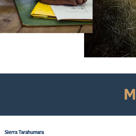
M
Sierra Tarahumara