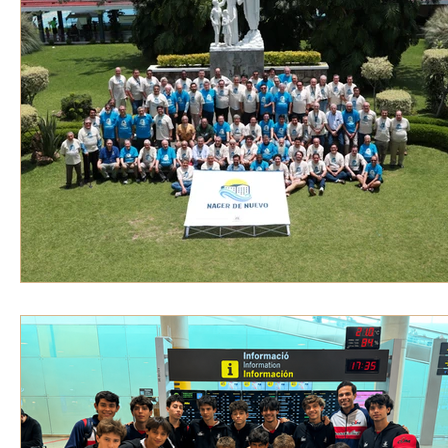
VOZ EXPERTA
AÑO JUBILAR MARISTA
IV
VOCES GLOBALES
noticias