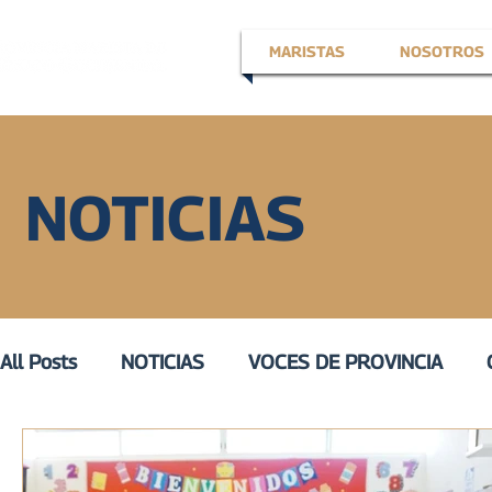
MARISTAS
NOSOTROS
NOTICIAS
All Posts
NOTICIAS
VOCES DE PROVINCIA
EN LA VOZ DE
VOZ ACTIVA
III
VOZ DE 