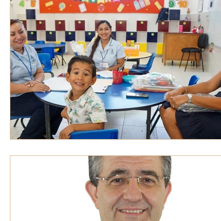
VOZ EXPERTA
AÑO JUBILAR MARISTA
IV
VOCES GLOBALES
noticias