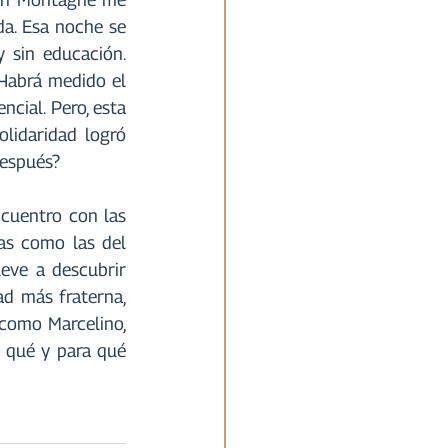
a. Esa noche se 
 sin educación. 
Habrá medido el 
ial. Pero, esta 
lidaridad logró 
después?
cuentro con las 
as como las del 
ve a descubrir 
d más fraterna, 
 como Marcelino, 
 qué y para qué 