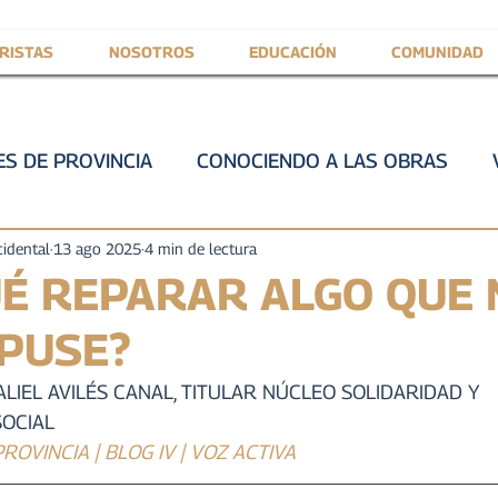
RISTAS
NOSOTROS
EDUCACIÓN
COMUNIDAD
S DE PROVINCIA
CONOCIENDO A LAS OBRAS
IVA
III
VOZ DE SERVICIO
PROVINCIAL
H
cidental
13 ago 2025
4 min de lectura
É REPARAR ALGO QUE 
PUSE?
ILAR MARISTA
IV
MARISTAS A TRÁVES DE LA H
LIEL AVILÉS CANAL, TITULAR NÚCLEO SOLIDARIDAD Y 
OCIAL
ias
ROVINCIA | BLOG IV | VOZ ACTIVA