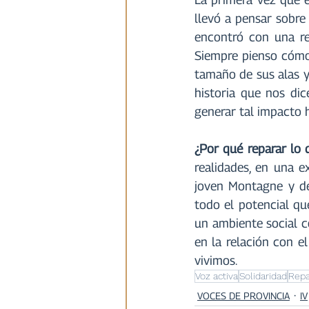
llevó a pensar sobre
encontró con una re
Siempre pienso cómo
tamaño de sus alas y
historia que nos dic
generar tal impacto 
¿Por qué reparar l
realidades, en una e
joven Montagne y de
todo el potencial qu
un ambiente social co
en la relación con e
vivimos.
Voz activa
Solidaridad
Repa
VOCES DE PROVINCIA
IV