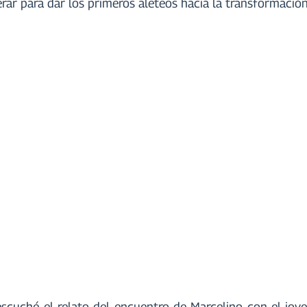
rar para dar los primeros aleteos hacia la transformación
escuché el relato del encuentro de Marcelino con el jo