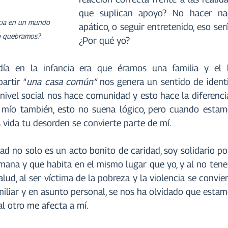
que suplican apoyo? No hacer nad
icia en un mundo 
apático, o seguir entretenido, eso serí
o quebramos?
¿Por qué yo?
ía en la infancia era que éramos una familia y el 
artir “
una casa común”
 nos genera un sentido de identi
 nivel social nos hace comunidad y esto hace la diferencia
 mío también, esto no suena lógico, pero cuando estamo
ida tu desorden se convierte parte de mí.
dad no solo es un acto bonito de caridad, soy solidario po
ana y que habita en el mismo lugar que yo, y al no tener 
salud, al ser víctima de la pobreza y la violencia se convie
iliar y en asunto personal, se nos ha olvidado que estamo
al otro me afecta a mí.