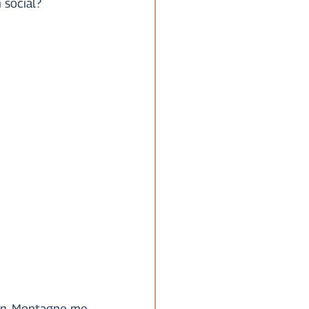
 social?
ven Montagne me 