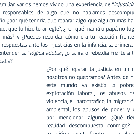
familiar varios hemos vivido una experiencia de “
injustici
responsables de algo que no habíamos descompuesto
 ¿por qué tendría que reparar algo que alguien más hab
uel que lo hizo lo arregle?, ¿Por qué mamá o papá no logr
n más? y ¿Puedes recordar cómo era tu reacción frente 
respuestas ante las injusticias en la infancia; la primera
ntender la “
lógica adulta
”, ¿o la ira o rebeldía frente a 
ocaba?
¿Por qué reparar la justicia en un
nosotros no quebramos? Antes de nu
este mundo ya existía la pobrez
explotación laboral, los abusos de
violencia, el narcotráfico, la migració
ambiental, los abusos de poder y c
por mencionar algunos. ¿Qué tie
realidad descompuesta conmigo? ¿
reacción correcta frente a las realid