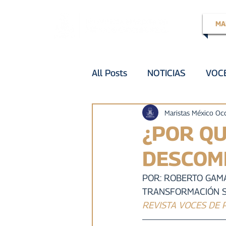
MA
All Posts
NOTICIAS
VOCE
EN LA VOZ DE
VOZ ACT
Maristas México Oc
¿POR QU
DESCOM
VOZ EXPERTA
AÑO JUB
POR: ROBERTO GAMA
TRANSFORMACIÓN S
VOCES GLOBALES
notic
REVISTA VOCES DE P