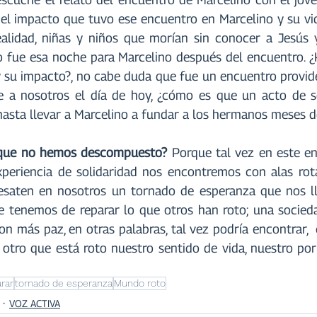
 el impacto que tuvo ese encuentro en Marcelino y su vid
alidad, niñas y niños que morían sin conocer a Jesús y
 fue esa noche para Marcelino después del encuentro. ¿
 su impacto?, no cabe duda que fue un encuentro providenc
e a nosotros el día de hoy, ¿cómo es que un acto de so
hasta llevar a Marcelino a fundar a los hermanos meses 
o que no hemos descompuesto?
 Porque tal vez en este en
xperiencia de solidaridad nos encontremos con alas rot
saten en nosotros un tornado de esperanza que nos lle
e tenemos de reparar lo que otros han roto; una socieda
n más paz, en otras palabras, tal vez podría encontrar, 
l otro que está roto nuestro sentido de vida, nuestro por
rar
tornado de esperanza
Mundo roto
VOZ ACTIVA