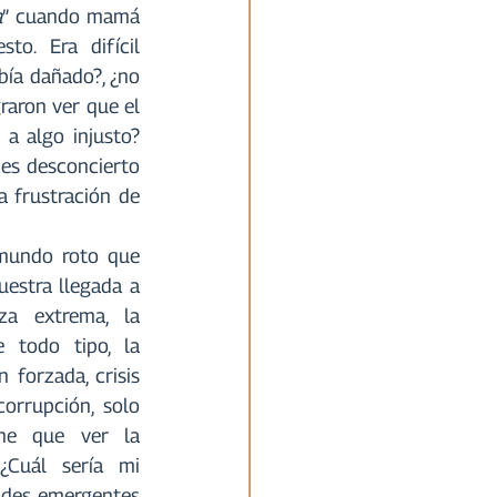
a
” cuando mamá 
. Era difícil 
ía dañado?, ¿no 
aron ver que el 
a algo injusto? 
 es desconcierto 
la frustración de 
 mundo roto que 
estra llegada a 
a extrema, la 
 todo tipo, la 
n forzada, crisis 
orrupción, solo 
ne que ver la 
Cuál sería mi 
ades emergentes 