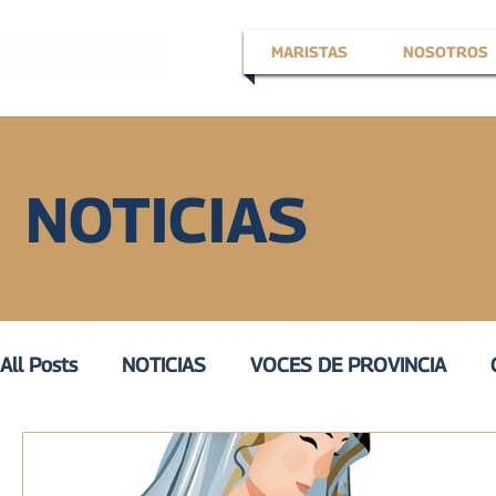
MARISTAS
NOSOTROS
NOTICIAS
All Posts
NOTICIAS
VOCES DE PROVINCIA
EN LA VOZ DE
VOZ ACTIVA
III
VOZ DE 