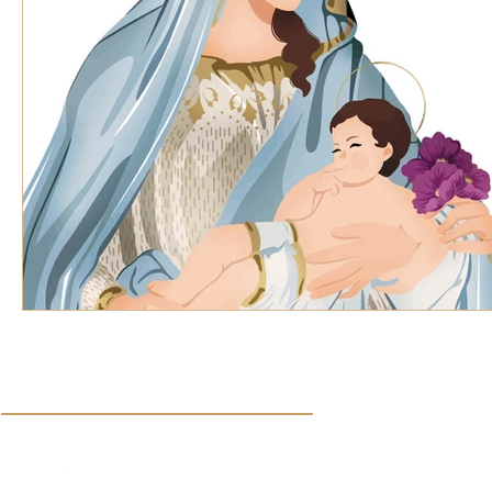
VOZ EXPERTA
AÑO JUBILAR MARISTA
IV
VOCES GLOBALES
noticias
Síguenos en nuestras redes sociales: