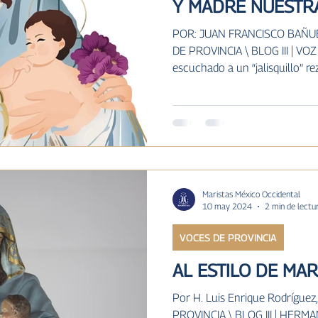
Y MADRE NUESTR
POR: JUAN FRANCISCO BAÑU
DE PROVINCIA \ BLOG III | VO
escuchado a un “jalisquillo” reza
Maristas México Occidental
10 may 2024
2 min de lectu
VOCES DE PROVINCIA
AL ESTILO DE MAR
Por H. Luis Enrique Rodrígue
PROVINCIA \ BLOG III | HERM