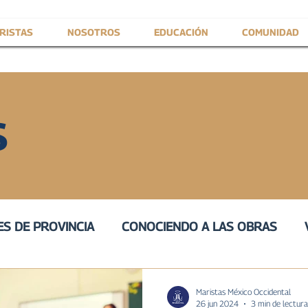
RISTAS
NOSOTROS
EDUCACIÓN
COMUNIDAD
S
S DE PROVINCIA
CONOCIENDO A LAS OBRAS
IVA
III
VOZ DE SERVICIO
PROVINCIAL
H
Maristas México Occidental
26 jun 2024
3 min de lectura