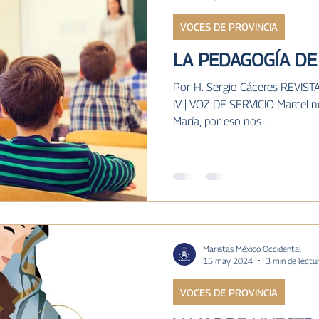
VOCES DE PROVINCIA
ILAR MARISTA
IV
MARISTAS A TRÁVES DE LA H
LA PEDAGOGÍA DE
ias
Por H. Sergio Cáceres REVIS
IV | VOZ DE SERVICIO Marcelin
María, por eso nos...
Maristas México Occidental
15 may 2024
3 min de lectu
VOCES DE PROVINCIA