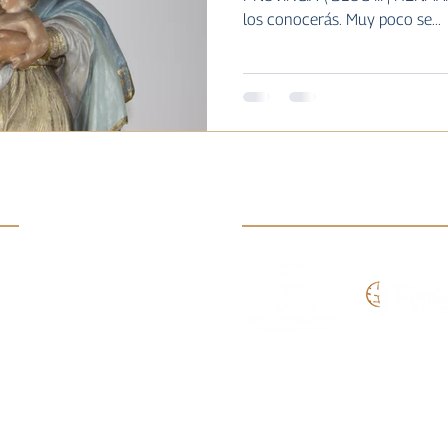
los conocerás. Muy poco se...
s:
Enlaces:
Arco Norte
FMS