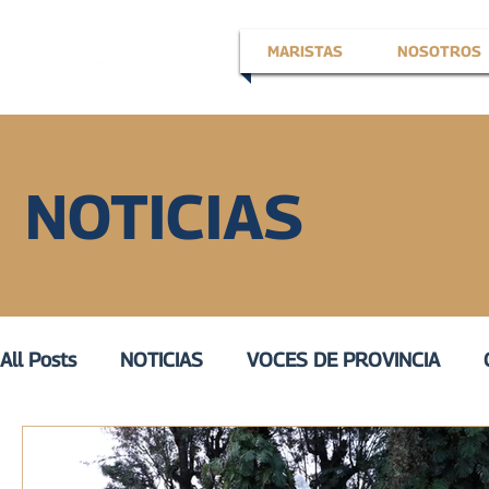
MARISTAS
NOSOTROS
NOTICIAS
All Posts
NOTICIAS
VOCES DE PROVINCIA
EN LA VOZ DE
VOZ ACTIVA
III
VOZ DE 