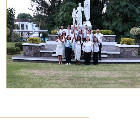
VOZ EXPERTA
AÑO JUBILAR MARISTA
IV
VOCES GLOBALES
noticias
Síguenos en nuestras redes sociales: