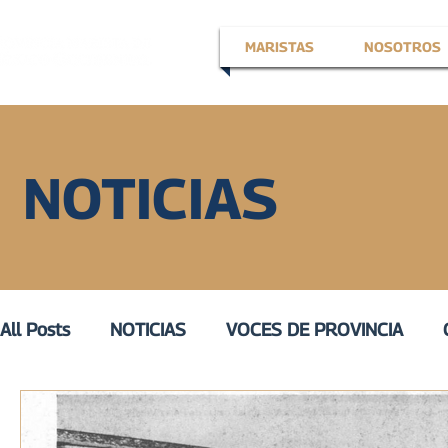
MARISTAS
NOSOTROS
NOTICIAS
All Posts
NOTICIAS
VOCES DE PROVINCIA
EN LA VOZ DE
VOZ ACTIVA
III
VOZ DE 