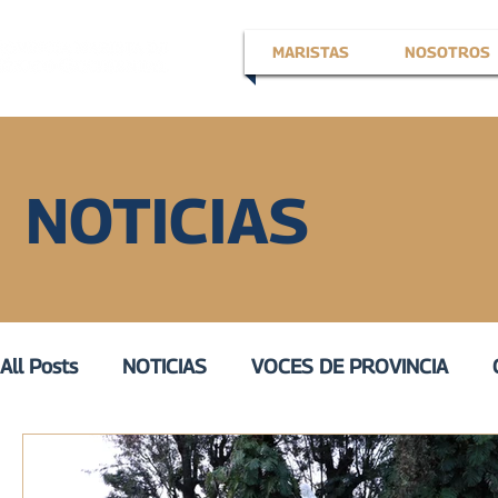
MARISTAS
NOSOTROS
NOTICIAS
All Posts
NOTICIAS
VOCES DE PROVINCIA
EN LA VOZ DE
VOZ ACTIVA
III
VOZ DE 