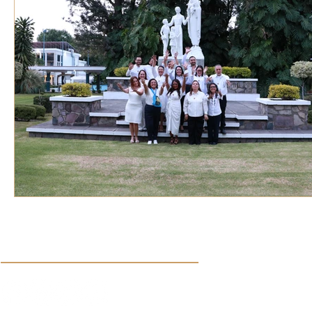
VOZ EXPERTA
AÑO JUBILAR MARISTA
IV
VOCES GLOBALES
noticias
Síguenos en nuestras redes sociales: