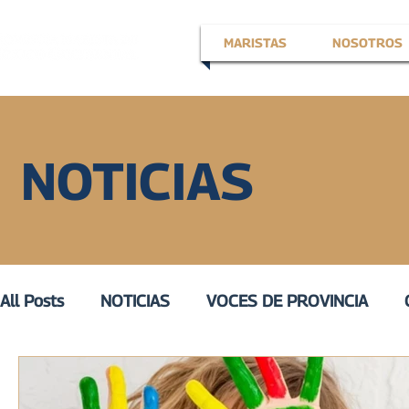
MARISTAS
NOSOTROS
NOTICIAS
All Posts
NOTICIAS
VOCES DE PROVINCIA
EN LA VOZ DE
VOZ ACTIVA
III
VOZ DE 