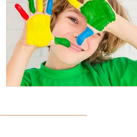
VOZ EXPERTA
AÑO JUBILAR MARISTA
IV
VOCES GLOBALES
noticias
Síguenos en nuestras redes sociales: