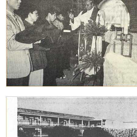
VOZ EXPERTA
AÑO JUBILAR MARISTA
IV
VOCES GLOBALES
noticias