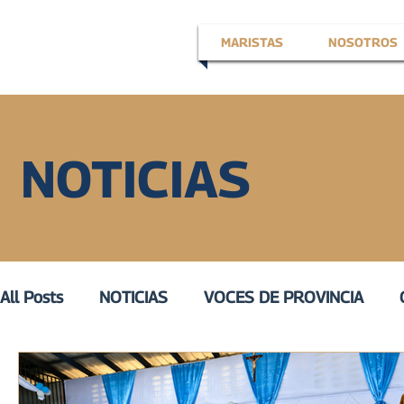
MARISTAS
NOSOTROS
NOTICIAS
All Posts
NOTICIAS
VOCES DE PROVINCIA
EN LA VOZ DE
VOZ ACTIVA
III
VOZ DE 