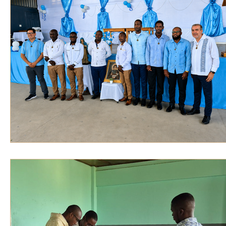
VOZ EXPERTA
AÑO JUBILAR MARISTA
IV
VOCES GLOBALES
noticias