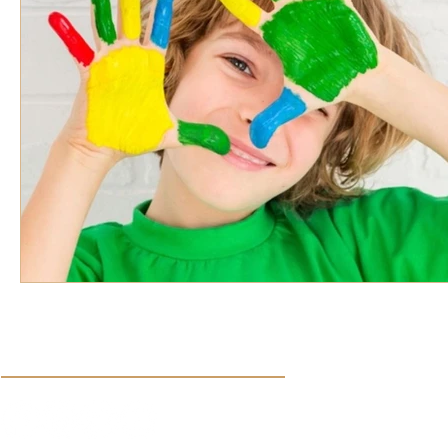
VOZ EXPERTA
AÑO JUBILAR MARISTA
IV
VOCES GLOBALES
noticias
Síguenos en nuestras redes sociales: