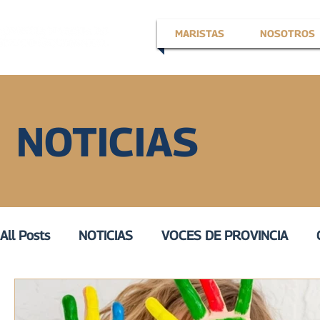
MARISTAS
NOSOTROS
NOTICIAS
All Posts
NOTICIAS
VOCES DE PROVINCIA
EN LA VOZ DE
VOZ ACTIVA
III
VOZ DE 