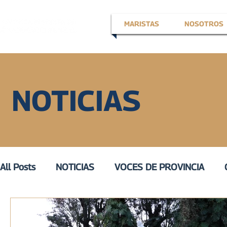
MARISTAS
NOSOTROS
NOTICIAS
All Posts
NOTICIAS
VOCES DE PROVINCIA
EN LA VOZ DE
VOZ ACTIVA
III
VOZ DE 