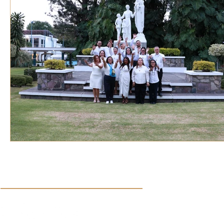
VOZ EXPERTA
AÑO JUBILAR MARISTA
IV
VOCES GLOBALES
noticias
Síguenos en nuestras redes sociales: