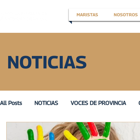
MARISTAS
NOSOTROS
NOTICIAS
All Posts
NOTICIAS
VOCES DE PROVINCIA
EN LA VOZ DE
VOZ ACTIVA
III
VOZ DE 