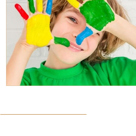
VOZ EXPERTA
AÑO JUBILAR MARISTA
IV
VOCES GLOBALES
noticias
Síguenos en nuestras redes sociales: