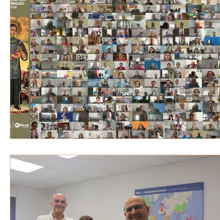
VOZ EXPERTA
AÑO JUBILAR MARISTA
IV
VOCES GLOBALES
noticias