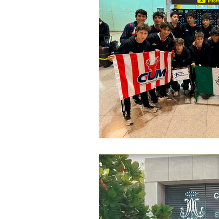
VOZ EXPERTA
AÑO JUB
VOCES GLOBALES
notic