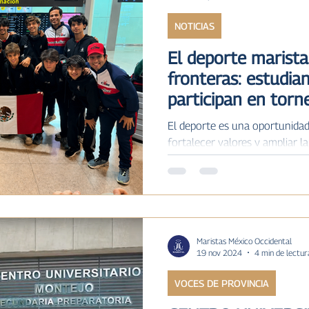
NOTICIAS
ILAR MARISTA
IV
MARISTAS A TRÁVES DE LA H
El deporte marista
fronteras: estudia
ias
participan en torn
El deporte es una oportunida
fortalecer valores y ampliar l
convicción, estudiantes del C
(CUM) representaron a México
en tres importantes torneos i
celebrados en España y Estado
escolar. Uno de los escenario
celebrada del 6 al 12 de julio
Maristas México Occidental
19 nov 2024
4 min de lectur
considerada uno de los torne
VOCES DE PROVINCIA