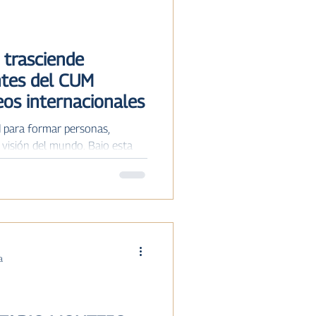
ISTORIA
 trasciende
ntes del CUM
eos internacionales
d para formar personas,
a visión del mundo. Bajo esta
entro Universitario Montejo
 y a su comunidad educativa
nternacionales de fútbol,
s Unidos durante este ciclo
s fue la Donosti Cup 2026,
 en San Sebastián, España,
a
os