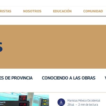
RISTAS
NOSOTROS
EDUCACIÓN
COMUNIDAD
S
S DE PROVINCIA
CONOCIENDO A LAS OBRAS
IVA
III
VOZ DE SERVICIO
PROVINCIAL
H
Maristas México Occidental
28 jul
2 min de lectura