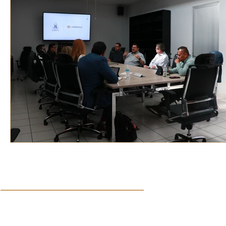
VOZ EXPERTA
AÑO JUBILAR MARISTA
IV
VOCES GLOBALES
noticias
Síguenos en nuestras redes sociales: