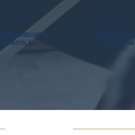
EGIO MORELOS DE
RESIDENCIA 
TEPATITLÁN
TEPATITLÁN
s:
Enlaces: