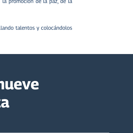
 la promoción de la paz, de la
ollando talentos y colocándolos
mueve
ta