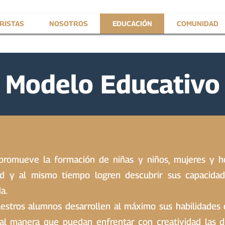
RISTAS
NOSOTROS
EDUCACIÓN
COMUNIDAD
Modelo Educativo
promueve la formación de niñas y niños, mujeres y 
 y al mismo tiempo logren descubrir sus capacidade
a.
estros alumnos desarrollen al máximo sus habilidades 
al manera que puedan enfrentar con creatividad las d