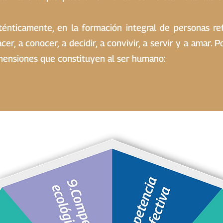
énticamente, en la formación integral de personas refl
er, a conocer, a decidir, a convivir, a servir y a amar. P
imensiones que constituyen al ser humano: