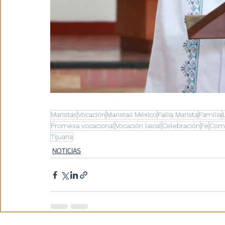
Maristas
Vocación
Maristas México
Failia Marista
Familia
Promesa vocacional
Vocación laical
Celebración
Fe
Com
Tijuana
NOTICIAS