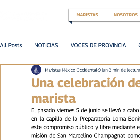
MARISTAS
NOSOTROS
All Posts
NOTICIAS
VOCES DE PROVINCIA
EN LA VOZ DE
VOZ ACTIVA
III
VOZ DE 
Maristas México Occidental
9 jun
2 min de lectur
Una celebración d
marista
VOZ EXPERTA
AÑO JUBILAR MARISTA
IV
El pasado viernes 5 de junio se llevó a cabo
en la capilla de la Preparatoria Loma Boni
VOCES GLOBALES
noticias
este compromiso público y libre mediante el 
misión de San Marcelino Champagnat como pr