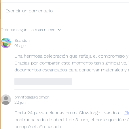
Escribir un comentario...
Asamblea Interprovincial
El deporte 
Ordenar según:
Lo más nuevo
reúne a 83 Hermanos
trasciende 
Maristas para seguir
estudiante
Brandon
construyendo el futuro de
participan 
01 ago
México Marista
internacion
Una hermosa celebración que refleja el compromiso y 
Gracias por compartir este momento tan significativo. 
documentos escaneados
 para conservar materiales y 
Me gusta
Reaccionar
bmnfpgaglrqjpmdn
22 jun
Corta 24 piezas blancas en mi Glowforge usando el...
Pl
contrachapado de abedul de 3 mm, el corte quedó más
compré el año pasado.