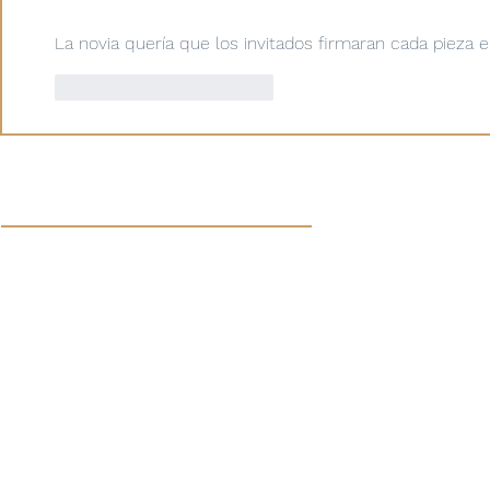
La novia quería que los invitados firmaran cada pieza en
Me gusta
Reaccionar
Síguenos en nuestras redes sociales:
Aviso de Privacidad