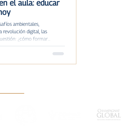
en el aula: educar
hoy
afíos ambientales,
 revolución digital, las
cuestión: ¿cómo formar
der y transformar el mundo?
 una forma de enseñar y
on las realidades que existen.
n transmitir contenidos sino
 crítica, empatía y compromiso
 el mundo Vi
FMSI
CIDEMAR
CHAMPAGNAT