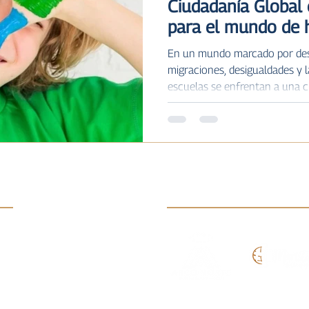
Ciudadanía Global 
para el mundo de 
En un mundo marcado por des
migraciones, desigualdades y la
escuelas se enfrentan a una 
personas capaces de compren
La Ciudadanía Global propone
aprender conectando el aula c
Su objetivo no consiste solo e
en desarrollar una conciencia
social. Un aula conectada con
s:
Enlaces:
Arco Norte
FMS