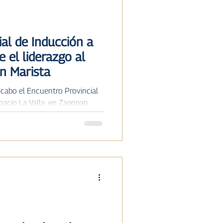
ISTORIA
al de Inducción a
e el liderazgo al
ón Marista
a cabo el Encuentro Provincial
pacio La Valla, en Zapopan,
ada por el Consejo para la
to de acompañar a quienes
 durante el ciclo escolar
articiparon 15 nuevos
 su nombramiento por parte del
jo para animar la Misión