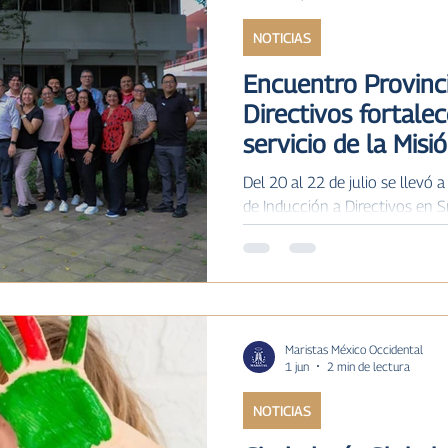
NOTICIAS
ILAR MARISTA
IV
MARISTAS A TRÁVES DE LA H
Encuentro Provinci
Directivos fortalec
ias
servicio de la Misi
Del 20 al 22 de julio se llevó 
de Inducción a Directivos en S
Jalisco, una iniciativa organiz
Misión Marista con el propósi
asumirán una función directiva
2026-2027. En este espacio p
directivos, quienes recibieron
Hermano Provincial y su Conse
Maristas México Occidental
1 jun
2 min de lectura
Educativa Marista en las d
NOTICIAS