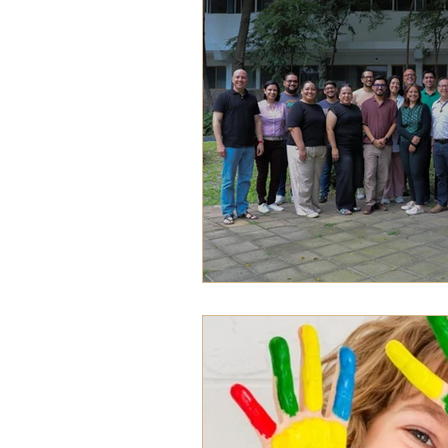
VOZ EXPERTA
AÑO JUB
VOCES GLOBALES
notic