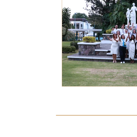
VOZ EXPERTA
AÑO JUB
VOCES GLOBALES
notic
Síguenos en nuestras redes sociale