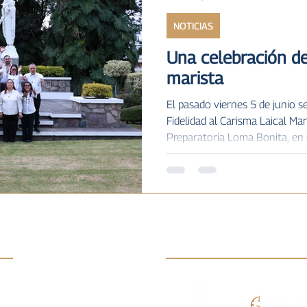
NOTICIAS
ILAR MARISTA
IV
MARISTAS A TRÁVES DE LA H
Una celebración d
marista
ias
El pasado viernes 5 de junio s
Fidelidad al Carisma Laical Mari
Preparatoria Loma Bonita, en
personas realizaron este comp
mediante el cual un laico decid
misión de San Marcelino Cha
vida, viviendo el Evangelio al 
que realizaron su promesa fue
Rodríguez (madre de famili
s:
Enlaces: