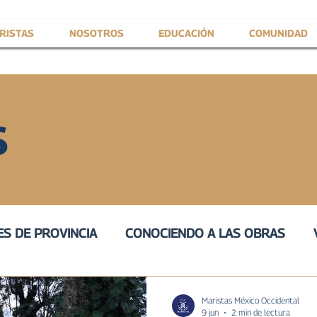
RISTAS
NOSOTROS
EDUCACIÓN
COMUNIDAD
S
S DE PROVINCIA
CONOCIENDO A LAS OBRAS
IVA
III
VOZ DE SERVICIO
PROVINCIAL
H
Maristas México Occidental
9 jun
2 min de lectura