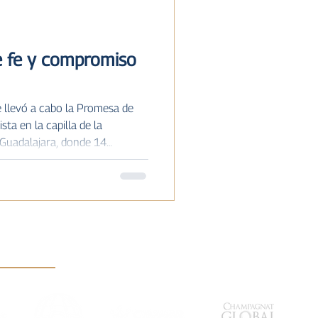
ISTORIA
e fe y compromiso
e llevó a cabo la Promesa de
sta en la capilla de la
 Guadalajara, donde 14
romiso público y libre
e asumir la espiritualidad y la
mpagnat como proyecto de
estilo de María. Las personas
ron: Brígida María Gloria Meza